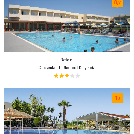
8,
7
Relax
Griekenland
|
Rhodos
|
Kolymbia
1
0