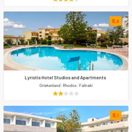
8,
9
Lyristis Hotel Studios and Apartments
Griekenland
|
Rhodos
|
Faliraki
8,
1