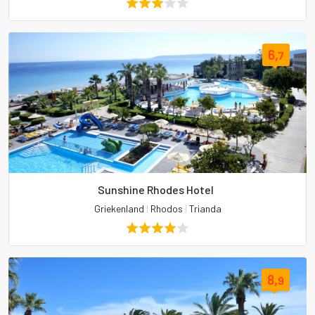
6,
7
Sunshine Rhodes Hotel
Griekenland
|
Rhodos
|
Trianda
8,
9