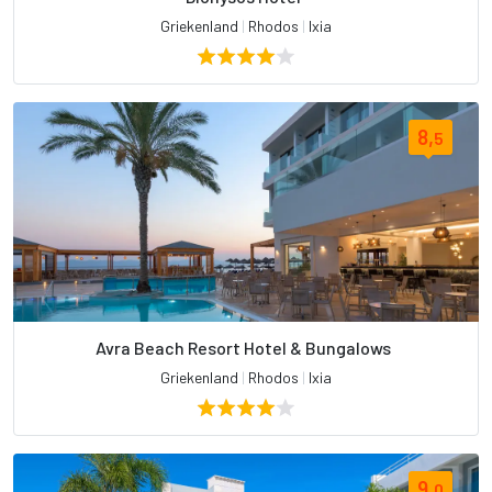
Griekenland
|
Rhodos
|
Ixia
8,
5
Avra Beach Resort Hotel & Bungalows
Griekenland
|
Rhodos
|
Ixia
9,
0