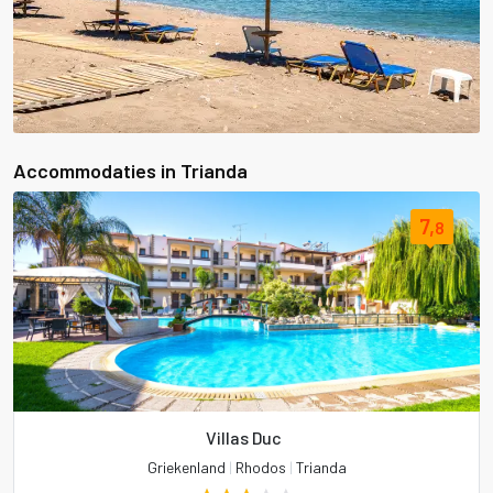
Accommodaties in Trianda
7,
8
Villas Duc
Griekenland
|
Rhodos
|
Trianda