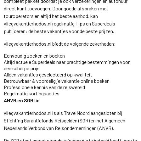
compleet pakket doordat je ook verzekeringen en autohuur
direct kunt toevoegen. Door goede afspraken met
touroperators en altijd het beste aanbod, kan
vliegvakantierhodos.nl regelmatig Tips en Superdeals
publiceren: de beste vakanties voor de beste prijzen.
vliegvakantierhodos.nl biedt de volgende zekerheden:
Eenvoudig zoeken en boeken
Altijd actuele Superdeals naar prachtige bestemmingen voor
een scherpe prijs
Alleen vakanties geselecteerd op kwaliteit
Betrouwbaar & voordelig je vakantie online boeken
Professionele kennis van de reiswereld
Regelmatig kortingsacties
ANVR en SGR lid
vliegvakantierhodos.nl is als TravelNoord aangesloten bij
Stichting Garantiefonds Reisgelden (SGR) en het Algemeen
Nederlands Verbond van Reisondernemingen (ANVR).
De SGR staat garant voor de reissom die je betaald heeft voor je